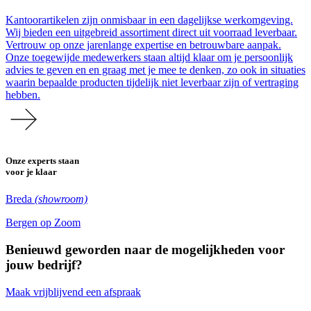
Kantoorartikelen zijn onmisbaar in een dagelijkse werkomgeving.
Wij bieden een uitgebreid assortiment direct uit voorraad leverbaar.
Vertrouw op onze jarenlange expertise en betrouwbare aanpak.
Onze toegewijde medewerkers staan altijd klaar om je persoonlijk
advies te geven en en graag met je mee te denken, zo ook in situaties
waarin bepaalde producten tijdelijk niet leverbaar zijn of vertraging
hebben.
Onze experts staan
voor je klaar
Breda
(showroom)
Bergen op Zoom
Benieuwd geworden naar de mogelijkheden voor
jouw bedrijf?
Maak vrijblijvend een afspraak