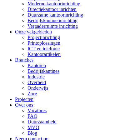
Moderne kantoorinrichting
Directiekantoor inrichten
Duurzame kantoorinrichting
Bedrijfskantine inrichting
Vergaderruimte inrichting
Onze vakgebieden
Projectinrichting
Printoplossingen
ICT en telefonie
Kantoorartikelen
Branches
Kantoren
Bedrijfskantines
Industrie
Overheid
Onderwijs
Zorg
Projecten
Over ons
Vacatures
FAQ
Duurzaamheid
MVO
Blog
Neem contact op