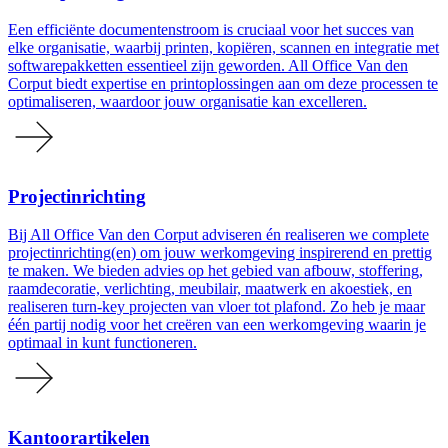
Een efficiënte documentenstroom is cruciaal voor het succes van
elke organisatie, waarbij printen, kopiëren, scannen en integratie met
softwarepakketten essentieel zijn geworden. All Office Van den
Corput biedt expertise en printoplossingen aan om deze processen te
optimaliseren, waardoor jouw organisatie kan excelleren.
Projectinrichting
Bij All Office Van den Corput adviseren én realiseren we complete
projectinrichting(en) om jouw werkomgeving inspirerend en prettig
te maken. We bieden advies op het gebied van afbouw, stoffering,
raamdecoratie, verlichting, meubilair, maatwerk en akoestiek, en
realiseren turn-key projecten van vloer tot plafond. Zo heb je maar
één partij nodig voor het creëren van een werkomgeving waarin je
optimaal in kunt functioneren.
Kantoorartikelen