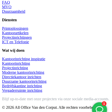
FAQ
MVO
Duurzaamheid
Diensten
Printoplossingen
Kantoorartikelen
Projectinrichtingen
ICT en Telefonie
Wat wij doen
Kantoorinrichting inspiratie
Kantoorinrichting
Projectinrichting
Moderne kantoorinrichting
Directiekantoor inrichten
Duurzame kantoorinrichting
Bedrijfskantine inrichting
Vergaderruimte inrichting
Blijf up-to-date met onze projecten via onze sociale media-accounts.
© 2026 All Office Van den Corput. Alle rechten voorbehouden.